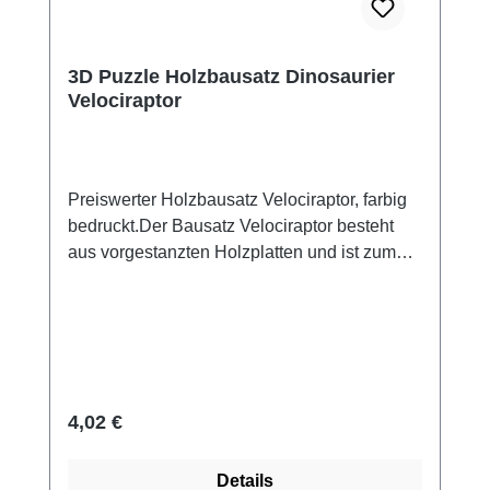
3D Puzzle Holzbausatz Dinosaurier
Velociraptor
Preiswerter Holzbausatz Velociraptor, farbig
bedruckt.Der Bausatz Velociraptor besteht
aus vorgestanzten Holzplatten und ist zum
Stecken und Leimen geeignet.Mit ein paar
Tropfen Leim fixiert, entsteht ein dekoratives
Standmodell. farbig bedruckt Maße: ca. 35 x
18 cm Material: Holz Leim nicht enthalten ab
8 Jahre Achtung! Nicht für Kinder unter 3
Jahren geeignet, wegen verschluckbarer
Regulärer Preis:
4,02 €
Kleinteile.
Details