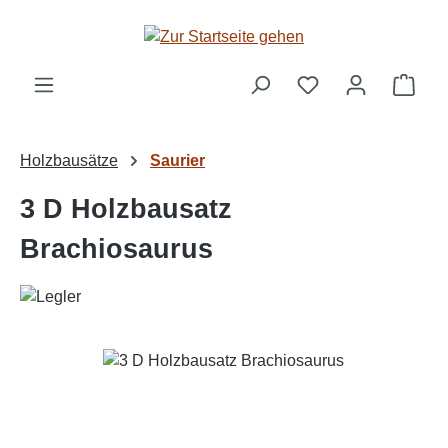
Zum Hauptinhalt springen
Ware
Holzbausätze
Saurier
3 D Holzbausatz
Brachiosaurus
Bildergalerie überspringen