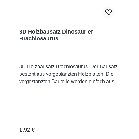
3D Holzbausatz Dinosaurier
Brachiosaurus
3D Holzbausatz Brachiosaurus. Der Bausatz
besteht aus vorgestanzten Holzplatten. Die
vorgestanzten Bauteile werden einfach aus
den Holzplatten herausgedrückt, entgratet,
zusammengesteckt und mit ein paar Tropfen
Leim fixiert. Motiv: Brachiosarus Maße: ca.
16cm x 12cm Material: Holz
Altersempfehlung: ab 6 Jahre Achtung! Nicht
für Kinder unter 3 Jahren geeignet, wegen
Regulärer Preis:
1,92 €
verschluckbarer Kleinteile. Erstickungsgefahr.