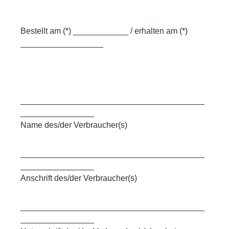
Bestellt am (*) ____________ / erhalten am (*)
__________________
________________________________________
________________
Name des/der Verbraucher(s)
________________________________________
________________
Anschrift des/der Verbraucher(s)
________________________________________
________________