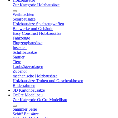
Holzbausätze
Zur Kategorie Holzbausätze
Weihnachten
Solarbausätze
Holzbausätze Spielzeugwaffen
Bauwerke und Gebäude
Easy Construct Holzbausätze
Fahrzeuge
Flugzeugbausätze
Insekten
Schiffbausätze
Saurier
Tiere
Laubsägevorlagen
Zubehör
mechanische Holzbausätze
Holzbausätze Truhen und Geschenkboxen
Bilderrahmen
3D Kartonbausätze
OcCre Modellbau
Zur Kategorie OcCre Modellbau
Sammler Serie
Schiff Bausätze