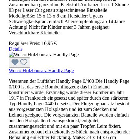
Zusammenbau ganz ohne Klebstoff Aufbauzeit: ca. 1 Stunde
83 per Laser Cut genau zugeschnittene Einzelteile
Modellgröße: 15 x 13 x 8 cm Hersteller: Ugears
Schwierigkeitsgrad: einfach Altersempfehlung: ab 14 Jahre
Achtung! Nicht für Kinder unter 3 Jahren geeignet.
Verschluckbare Kleinteile.
Regulärer Preis:
10,95 €
Details
Weico Holzbausatz Handly Page
Veteranen der Luftfahrt Handly Page 0/400 Die Handly Page
0/100 ist das erste Bombenflugzeug das in England
konstruiert wurde. Erstmalig wurde dieser Bomber im Jahr
1917 in Frankreich eingesetzt und später durch den stärkeren
Typ Handly Page 0/400 ersetzt. Der Flugzeugbausatz besteht
aus vorgestanzten Holzplatten und ist zum Stecken und
Leimen geeignet. Die vorgestanzten Bauteile werden einfach
aus den Holzplatten herausgedrückt, entgratet,
zusammengesteckt und mit ein paar Tropfen Leim fixiert.
Zusammengebaut ein dekoratives Stück, nach entsprechender
Bemalung ein echter Blickfang. Maße: 23 x 14 x 6 cm