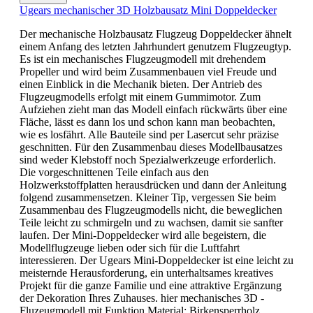
Ugears mechanischer 3D Holzbausatz Mini Doppeldecker
Der mechanische Holzbausatz Flugzeug Doppeldecker ähnelt
einem Anfang des letzten Jahrhundert genutzem Flugzeugtyp.
Es ist ein mechanisches Flugzeugmodell mit drehendem
Propeller und wird beim Zusammenbauen viel Freude und
einen Einblick in die Mechanik bieten. Der Antrieb des
Flugzeugmodells erfolgt mit einem Gummimotor. Zum
Aufziehen zieht man das Modell einfach rückwärts über eine
Fläche, lässt es dann los und schon kann man beobachten,
wie es losfährt. Alle Bauteile sind per Lasercut sehr präzise
geschnitten. Für den Zusammenbau dieses Modellbausatzes
sind weder Klebstoff noch Spezialwerkzeuge erforderlich.
Die vorgeschnittenen Teile einfach aus den
Holzwerkstoffplatten herausdrücken und dann der Anleitung
folgend zusammensetzen. Kleiner Tip, vergessen Sie beim
Zusammenbau des Flugzeugmodells nicht, die beweglichen
Teile leicht zu schmirgeln und zu wachsen, damit sie sanfter
laufen. Der Mini-Doppeldecker wird alle begeistern, die
Modellflugzeuge lieben oder sich für die Luftfahrt
interessieren. Der Ugears Mini-Doppeldecker ist eine leicht zu
meisternde Herausforderung, ein unterhaltsames kreatives
Projekt für die ganze Familie und eine attraktive Ergänzung
der Dekoration Ihres Zuhauses. hier mechanisches 3D -
Fluzeugmodell mit Funktion Material: Birkensperrholz