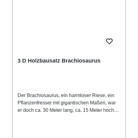
3 D Holzbausatz Brachiosaurus
Der Brachiosaurus, ein harmloser Riese, ein
Pflanzenfresser mit gigantischen Maßen, war
er doch ca. 30 Meter lang, ca. 15 Meter hoch
und fast 35 Tonnen schwer.Der Bausatz
Brachiosaurus besteht aus vorgestanzten
Holzplatten und ist zum Stecken und Leimen