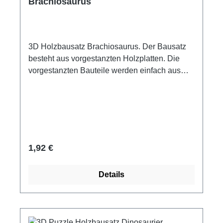
Brachiosaurus
3D Holzbausatz Brachiosaurus. Der Bausatz
besteht aus vorgestanzten Holzplatten. Die
vorgestanzten Bauteile werden einfach aus
den Holzplatten herausgedrückt, entgratet,
zusammengesteckt und mit ein paar Tropfen
Leim fixiert. Motiv: Brachiosarus Maße: ca.
16cm x 12cm Material: Holz Altersempfehlung:
ab 6 Jahre Achtung! Nicht für Kinder unter 3
Jahren geeignet, wegen verschluckbarer
Regulärer Preis:
1,92 €
Kleinteile. Erstickungsgefahr.
Details