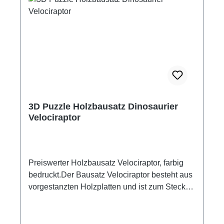
3D Puzzle Holzbausatz Dinosaurier
Velociraptor
Preiswerter Holzbausatz Velociraptor, farbig
bedruckt.Der Bausatz Velociraptor besteht aus
vorgestanzten Holzplatten und ist zum Stecken
und Leimen geeignet.Mit ein paar Tropfen Leim
fixiert, entsteht ein dekoratives Standmodell.
farbig bedruckt Maße: ca. 35 x 18 cm Material: