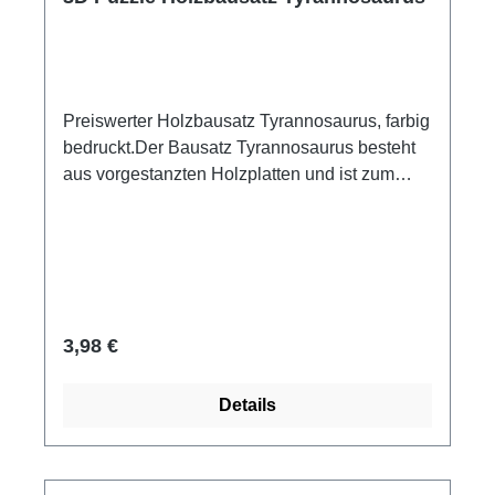
Preiswerter Holzbausatz Tyrannosaurus, farbig
bedruckt.Der Bausatz Tyrannosaurus besteht
aus vorgestanzten Holzplatten und ist zum
Stecken und Leimen geeignet.Mit ein paar
Tropfen Leim fixiert, entsteht ein dekoratives
Standmodell. Maße: ca. 31 x 21 cm Material:
Holz ab 8 Jahre Achtung! Nicht für Kinder unter
3 Jahren geeignet, wegen verschluckbarer
Kleinteile.
Regulärer Preis:
3,98 €
Details